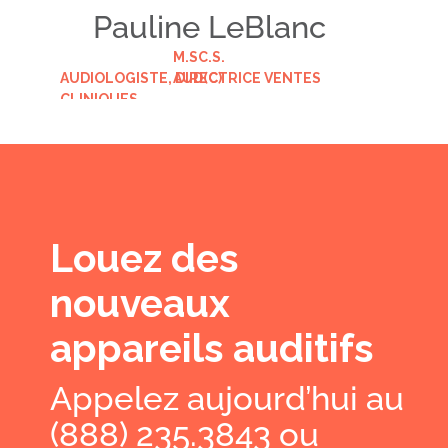
Pauline LeBlanc
M.SC.S.
AUDIOLOGISTE, DIRECTRICE VENTES
AUD(C)
CLINIQUES
Louez des
nouveaux
appareils auditifs
Appelez aujourd’hui au
(888) 235.3843 ou