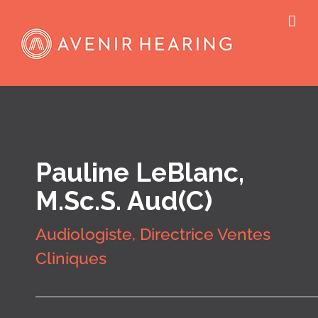
Skip
to
content
Pauline LeBlanc,
M.Sc.S. Aud(C)
Audiologiste, Directrice Ventes
Cliniques